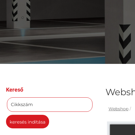
Kereső
Webs
Cikkszám
Webshop
/
keresés indítása