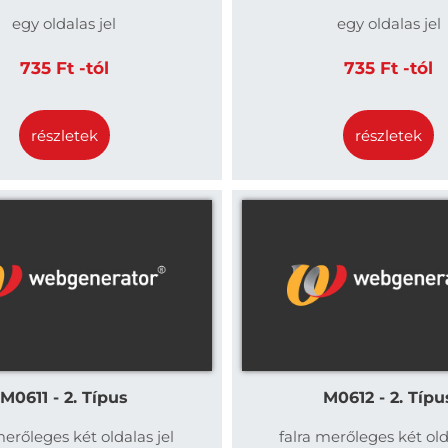
egy oldalas jel
egy oldalas jel
735 Ft -tól
735 Ft -tól
részletek
részletek
M0611 - 2. Típus
M0612 - 2. Típu
merőleges két oldalas jel
falra merőleges két old