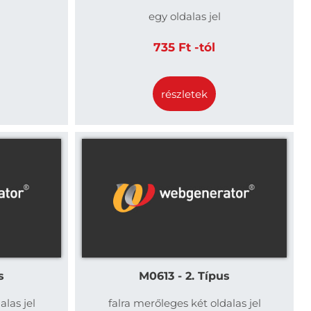
egy oldalas jel
735 Ft -tól
részletek
s
M0613 - 2. Típus
alas jel
falra merőleges két oldalas jel