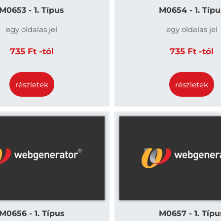
M0653 - 1. Típus
M0654 - 1. Típu
egy oldalas jel
egy oldalas jel
735 Ft -tól
735 Ft -tól
részletek
részletek
M0656 - 1. Típus
M0657 - 1. Típu