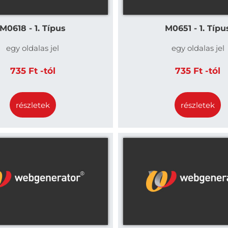
M0618 - 1. Típus
M0651 - 1. Típu
egy oldalas jel
egy oldalas jel
735 Ft -tól
735 Ft -tól
részletek
részletek