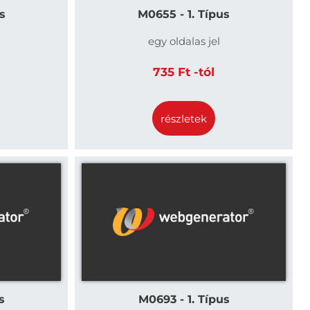
s
M0655 - 1. Típus
egy oldalas jel
735 Ft -tól
részletek
s
M0693 - 1. Típus