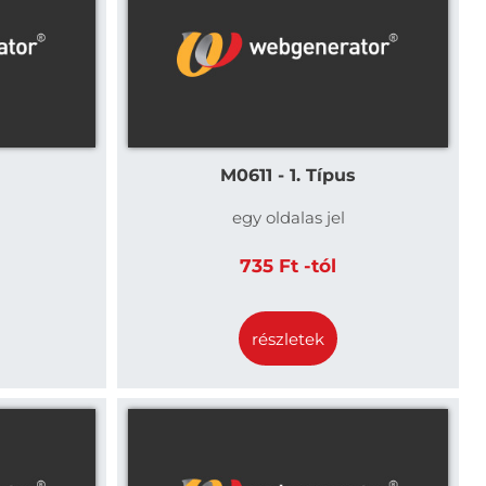
M0611 - 1. Típus
egy oldalas jel
735 Ft -tól
részletek