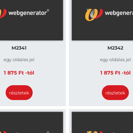
M2341
M2342
egy oldalas jel
egy oldalas jel
1 875 Ft -tól
1 875 Ft -tól
részletek
részletek