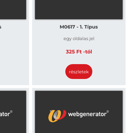
s
M0617 - 1. Típus
egy oldalas jel
325 Ft -tól
részletek