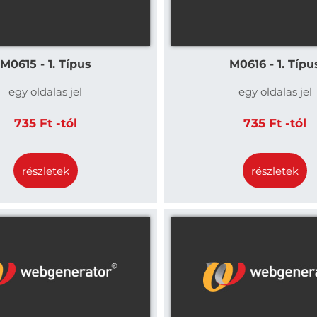
M0615 - 1. Típus
M0616 - 1. Típu
egy oldalas jel
egy oldalas jel
735 Ft -tól
735 Ft -tól
részletek
részletek