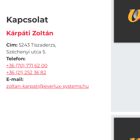
Kapcsolat
Kárpáti Zoltán
Cím:
5243 Tiszaderzs,
Széchenyi utca 5.
Telefon:
+36 (70) 771 62 00
+36 (21) 252 36 82
E-mail:
zoltan-karpati@everlux-systems.hu