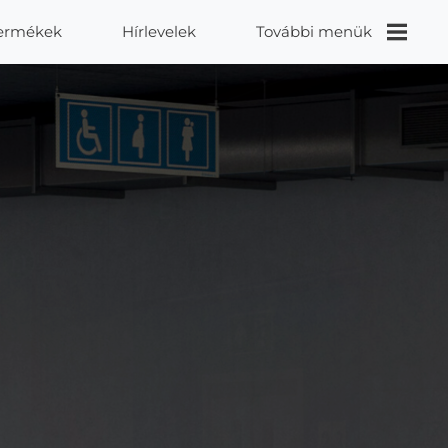
ermékek
Hírlevelek
További menük
Videók
Proidea
Kapcsolat