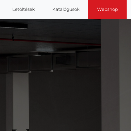
Letöltések
Katalógusok
Webshop