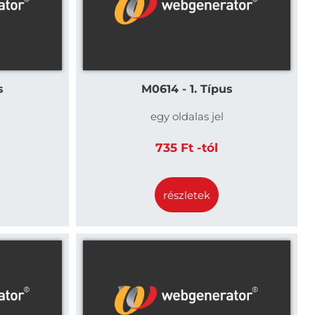
s
M0614 - 1. Típus
egy oldalas jel
735 Ft -tól
részletek