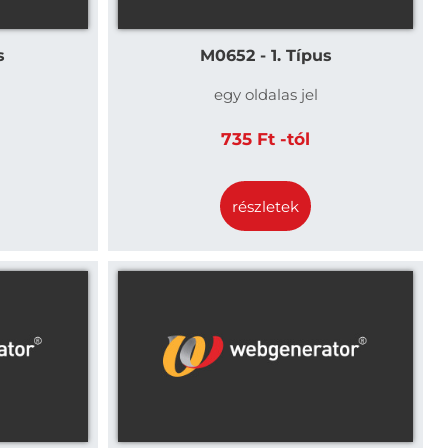
s
M0652 - 1. Típus
egy oldalas jel
735 Ft -tól
részletek