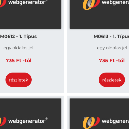
M0612 - 1. Típus
M0613 - 1. Típu
egy oldalas jel
egy oldalas jel
735 Ft -tól
735 Ft -tól
részletek
részletek