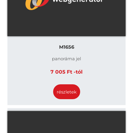
M1656
panoráma jel
7 005 Ft -tól
részletek