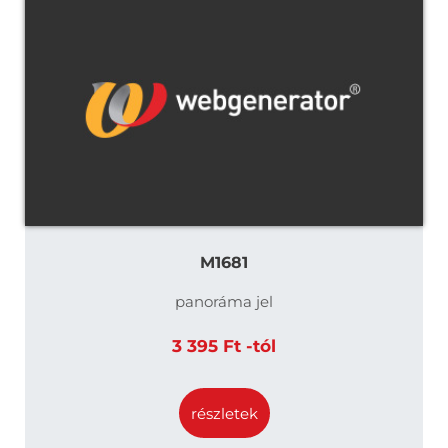
M1681
panoráma jel
3 395 Ft -tól
részletek