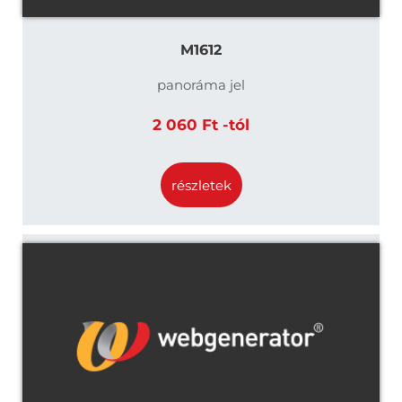
M1612
panoráma jel
2 060 Ft -tól
részletek