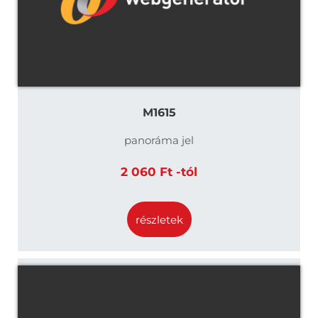
M1615
panoráma jel
2 060 Ft -tól
részletek