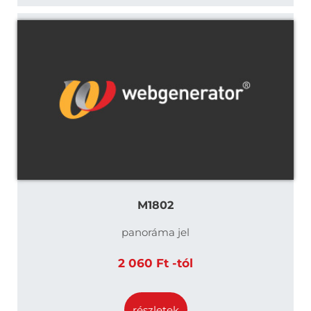
M1802
panoráma jel
2 060 Ft -tól
részletek