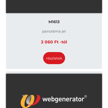
M1613
panoráma jel
2 060 Ft -tól
részletek