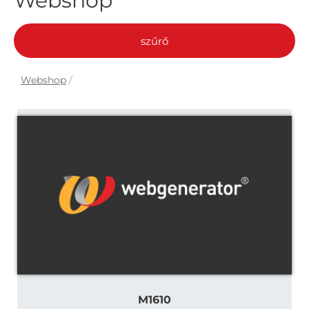
Webshop
szűrő
Webshop
/
M1610