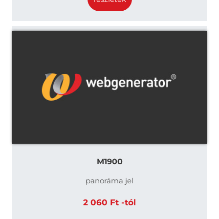
M1900
panoráma jel
2 060 Ft -tól