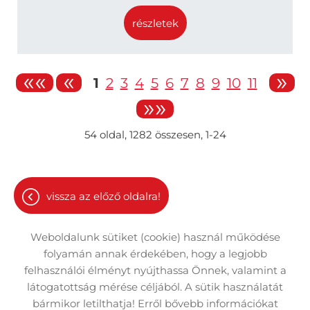
részletek
««
«
»
1
2
3
4
5
6
7
8
9
10
11
»»
54
oldal,
1282
összesen,
1-24
vissza az előző oldalra!
Weboldalunk sütiket (cookie) használ működése
folyamán annak érdekében, hogy a legjobb
felhasználói élményt nyújthassa Önnek, valamint a
látogatottság mérése céljából. A sütik használatát
Oldal információk
Adatkezelési tájékoztató
bármikor letilthatja! Erről bővebb információkat