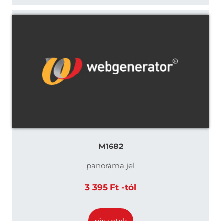
M1682
panoráma jel
3 395 Ft -tól
részletek