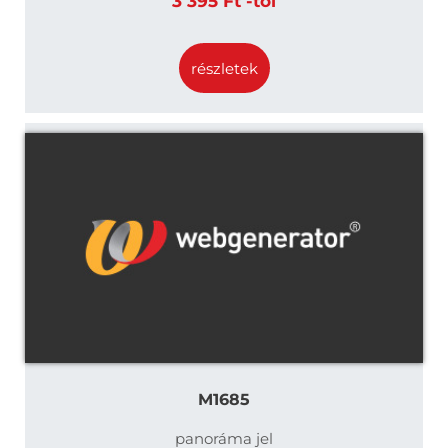
3 395 Ft -tól
részletek
M1685
panoráma jel