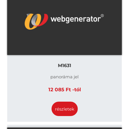
M1631
panoráma jel
12 085 Ft -tól
részletek