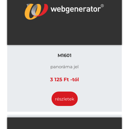
M1601
panoráma jel
3 125 Ft -tól
részletek