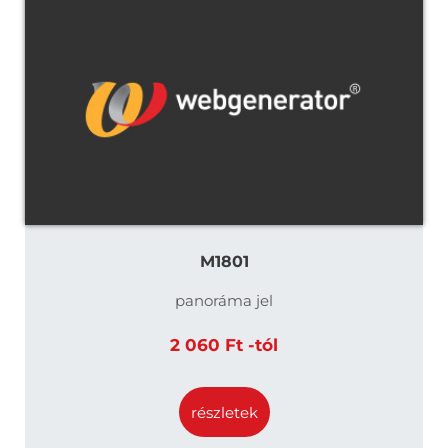
M1801
panoráma jel
2 060 Ft -tól
részletek