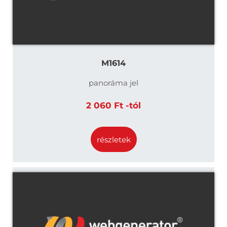
M1614
panoráma jel
2 060 Ft -tól
részletek