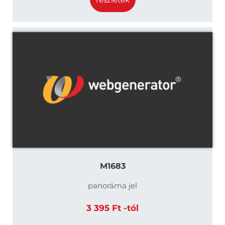
M1683
panoráma jel
3 395 Ft -tól