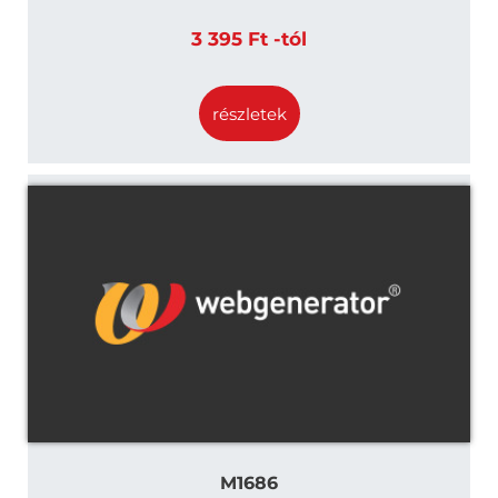
3 395 Ft -tól
részletek
M1686