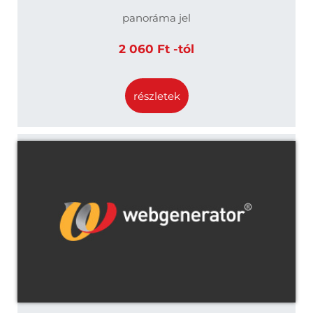
panoráma jel
2 060 Ft -tól
részletek