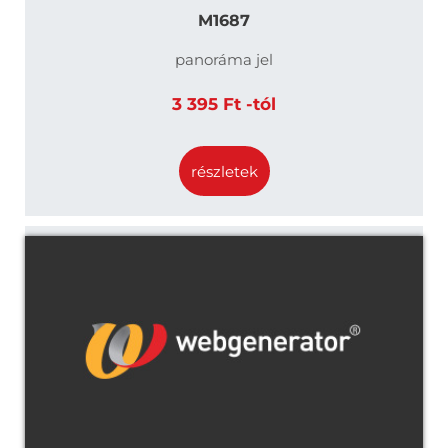
M1687
panoráma jel
3 395 Ft -tól
részletek