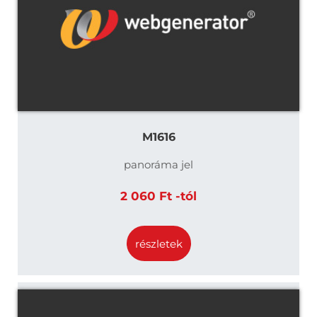
M1616
panoráma jel
2 060 Ft -tól
részletek