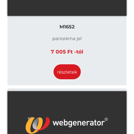
M1652
panoráma jel
7 005 Ft -tól
részletek