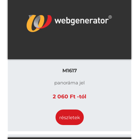
M1617
panoráma jel
2 060 Ft -tól
részletek