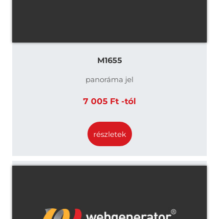
M1655
panoráma jel
7 005 Ft -tól
részletek