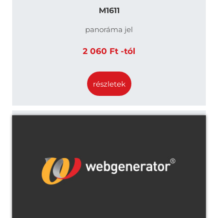
M1611
panoráma jel
2 060 Ft -tól
részletek