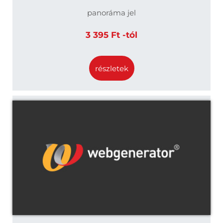
panoráma jel
3 395 Ft -tól
részletek