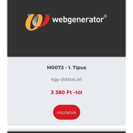
M0073 - 1. Típus
egy oldalas jel
3 380 Ft -tól
részletek