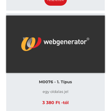
M0076 - 1. Típus
egy oldalas jel
3 380 Ft -tól