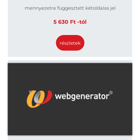
mennyezetre függesztett kétoldalas jel
5 630 Ft -tól
részletek