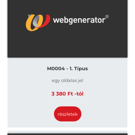
M0004 - 1. Típus
egy oldalas jel
3 380 Ft -tól
részletek