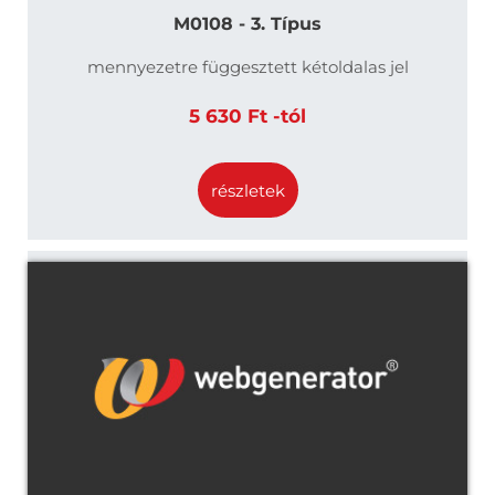
M0108 - 3. Típus
mennyezetre függesztett kétoldalas jel
5 630 Ft -tól
részletek