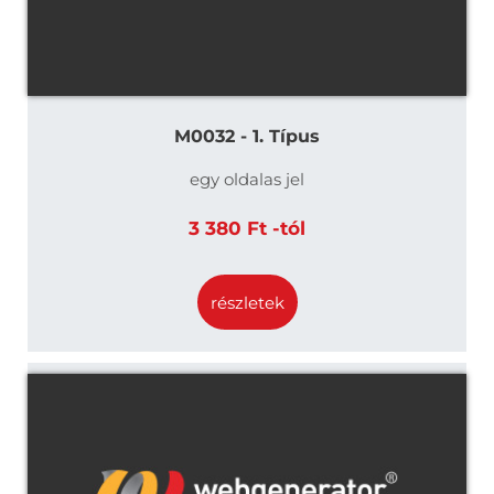
M0032 - 1. Típus
egy oldalas jel
3 380 Ft -tól
részletek