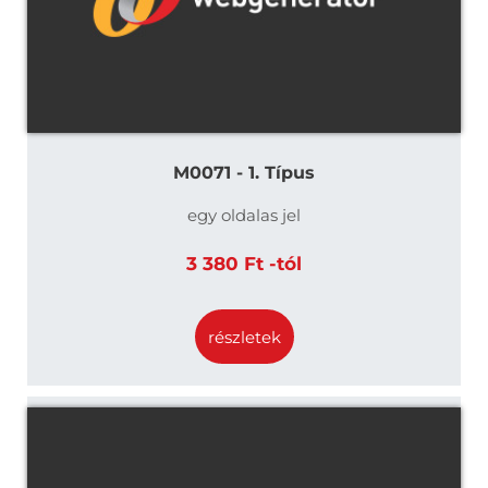
M0071 - 1. Típus
egy oldalas jel
3 380 Ft -tól
részletek