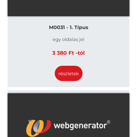
M0031 - 1. Típus
egy oldalas jel
3 380 Ft -tól
részletek