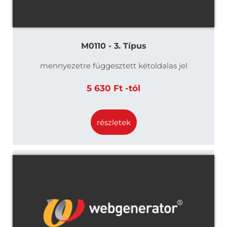
M0110 - 3. Típus
mennyezetre függesztett kétoldalas jel
5 630 Ft -tól
részletek