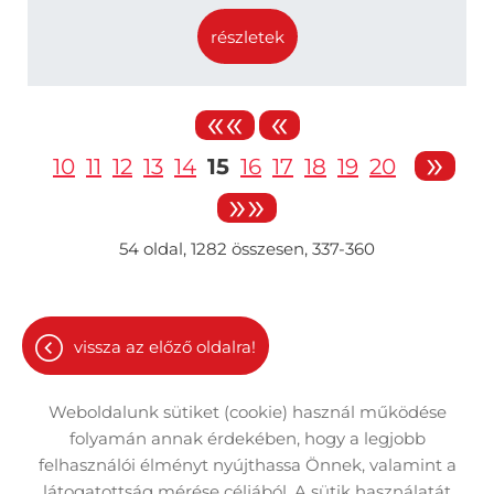
részletek
««
«
»
10
11
12
13
14
15
16
17
18
19
20
»»
54
oldal,
1282
összesen,
337-360
vissza az előző oldalra!
Weboldalunk sütiket (cookie) használ működése
folyamán annak érdekében, hogy a legjobb
felhasználói élményt nyújthassa Önnek, valamint a
látogatottság mérése céljából. A sütik használatát