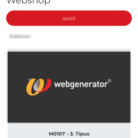
Webshop
szűrő
Webshop
/
M0107 - 3. Típus