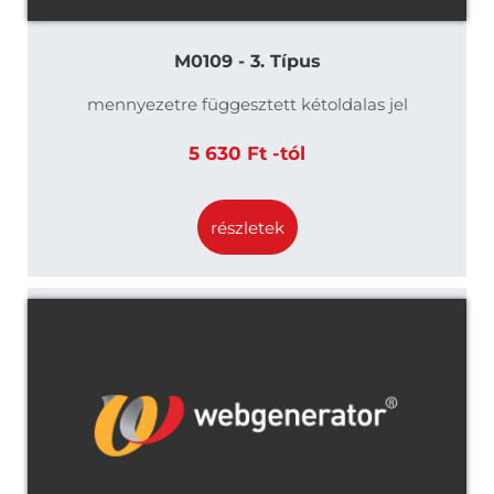
M0109 - 3. Típus
mennyezetre függesztett kétoldalas jel
5 630 Ft -tól
részletek