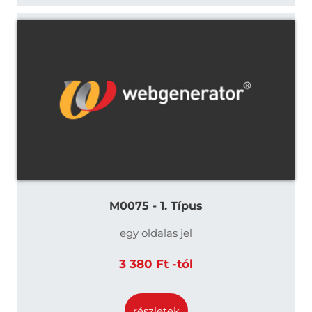
M0075 - 1. Típus
egy oldalas jel
3 380 Ft -tól
részletek