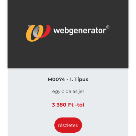
M0074 - 1. Típus
egy oldalas jel
3 380 Ft -tól
részletek