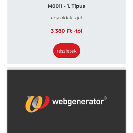
M0011 - 1. Típus
egy oldalas jel
3 380 Ft -tól
részletek