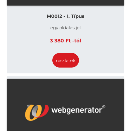
M0012 - 1. Típus
egy oldalas jel
3 380 Ft -tól
részletek