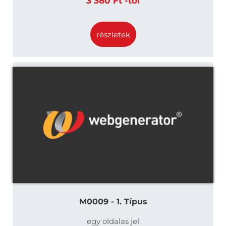
3 380 Ft -tól
részletek
M0009 - 1. Típus
egy oldalas jel