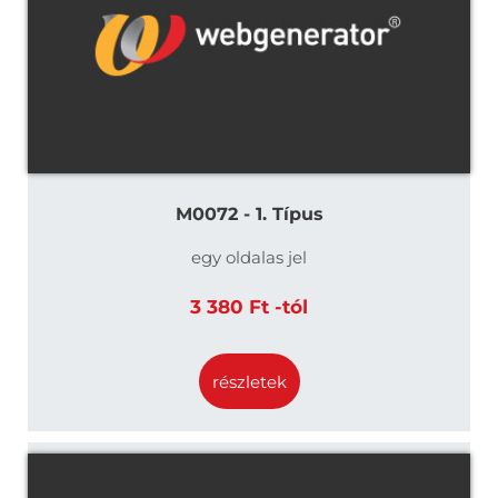
M0072 - 1. Típus
egy oldalas jel
3 380 Ft -tól
részletek