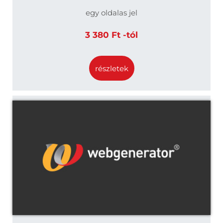
egy oldalas jel
3 380 Ft -tól
részletek