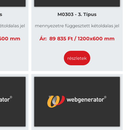
s
M0303 - 3. Típus
toldalas jel
mennyezetre függesztett kétoldalas jel
x600 mm
Ár:
89 835 Ft / 1200x600 mm
részletek