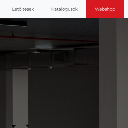
Letöltések
Katalógusok
Webshop