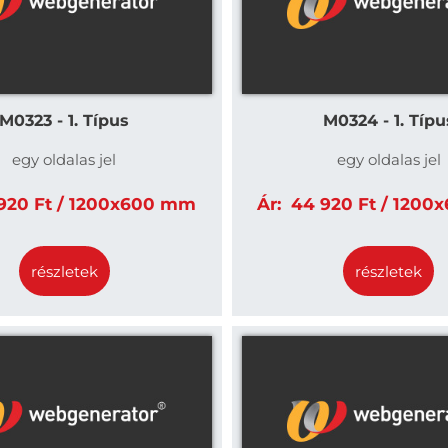
M0323 - 1. Típus
M0324 - 1. Típu
egy oldalas jel
egy oldalas jel
20 Ft / 1200x600 mm
Ár:
44 920 Ft / 1200
részletek
részletek