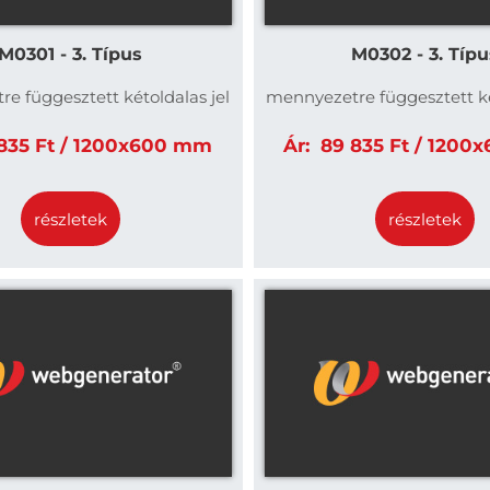
M0301 - 3. Típus
M0302 - 3. Típu
e függesztett kétoldalas jel
mennyezetre függesztett ké
35 Ft / 1200x600 mm
Ár:
89 835 Ft / 1200
részletek
részletek