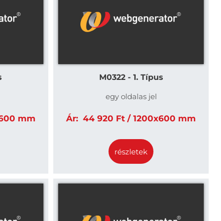
s
M0322 - 1. Típus
egy oldalas jel
x600 mm
Ár:
44 920 Ft / 1200x600 mm
részletek