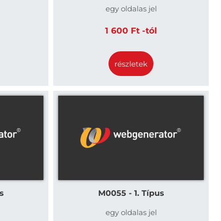
egy oldalas jel
1 600 Ft -tól
részletek
s
M0055 - 1. Típus
egy oldalas jel