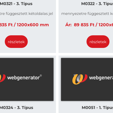
M0321 - 3. Típus
M0322 - 3. Típu
e függesztett kétoldalas jel
mennyezetre függesztett ké
35 Ft / 1200x600 mm
Ár:
89 835 Ft / 1200
részletek
részletek
M0324 - 3. Típus
M0051 - 1. Típu