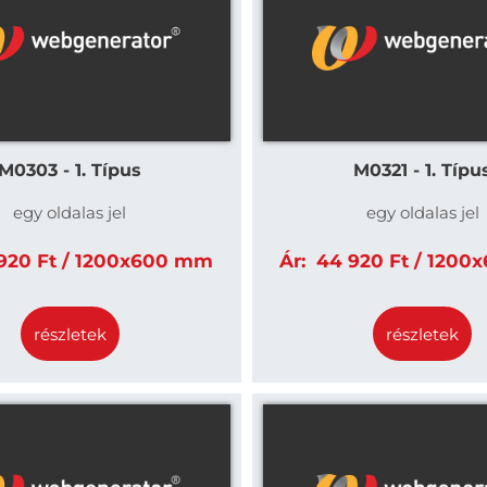
M0303 - 1. Típus
M0321 - 1. Típu
egy oldalas jel
egy oldalas jel
20 Ft / 1200x600 mm
Ár:
44 920 Ft / 1200
részletek
részletek