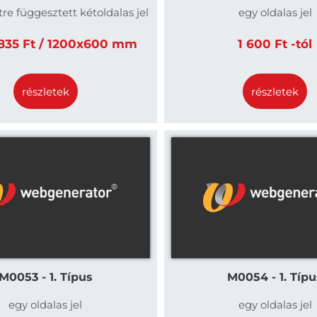
e függesztett kétoldalas jel
egy oldalas jel
35 Ft / 1200x600 mm
1 600 Ft -tól
részletek
részletek
M0053 - 1. Típus
M0054 - 1. Típu
egy oldalas jel
egy oldalas jel