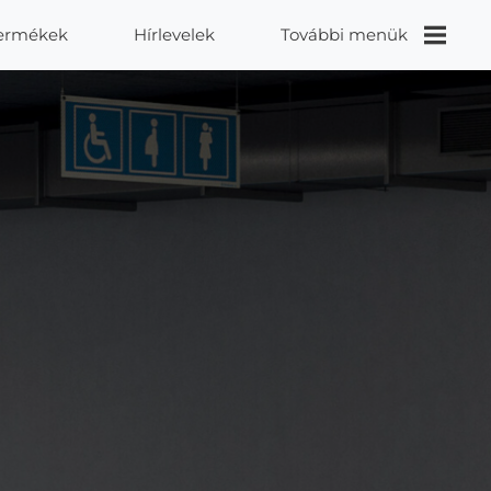
ermékek
Hírlevelek
További menük
Videók
Proidea
Kapcsolat