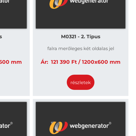
s
M0321 - 2. Típus
falra merőleges két oldalas jel
x600 mm
Ár:
121 390 Ft / 1200x600 mm
részletek