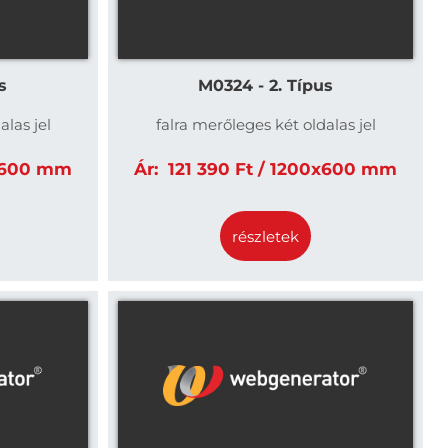
s
M0324 - 2. Típus
alas jel
falra merőleges két oldalas jel
0x600 mm
Ár:
121 390 Ft / 1200x600 mm
részletek