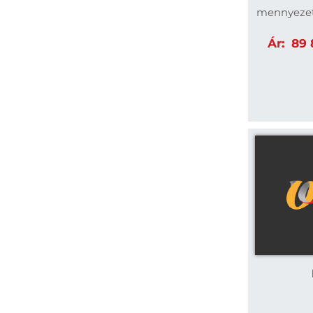
mennyezetr
Ár:
89 8