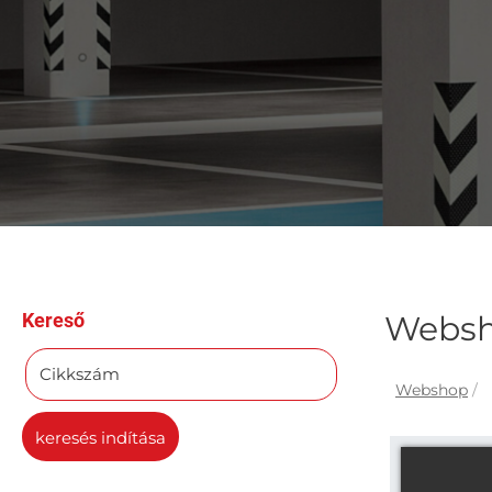
Kereső
Webs
Cikkszám
Webshop
/
keresés indítása