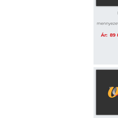
mennyezetr
Ár:
89 8