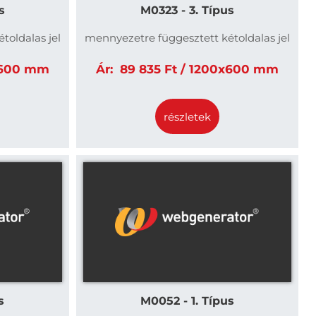
s
M0323 - 3. Típus
toldalas jel
mennyezetre függesztett kétoldalas jel
x600 mm
Ár:
89 835 Ft / 1200x600 mm
részletek
s
M0052 - 1. Típus