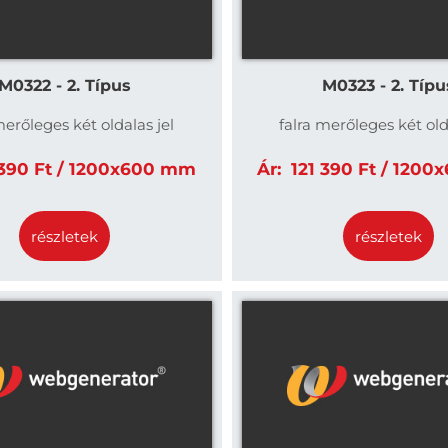
M0322 - 2. Típus
M0323 - 2. Típu
merőleges két oldalas jel
falra merőleges két old
390 Ft / 1200x600 mm
Ár:
121 390 Ft / 120
részletek
részletek