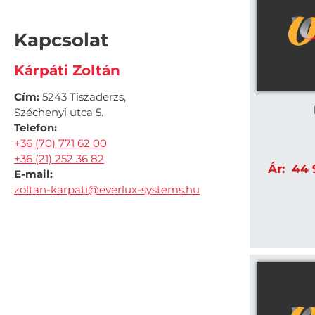
Kapcsolat
Kárpáti Zoltán
Cím:
5243 Tiszaderzs,
Széchenyi utca 5.
Telefon:
+36 (70) 771 62 00
+36 (21) 252 36 82
Ár:
44 9
E-mail:
zoltan-karpati@everlux-systems.hu