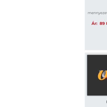
mennyezetr
Ár:
89 8