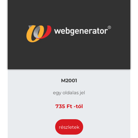
M2001
egy oldalas jel
735 Ft -tól
részletek