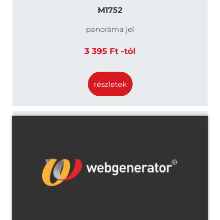
M1752
panoráma jel
3 395 Ft -tól
részletek