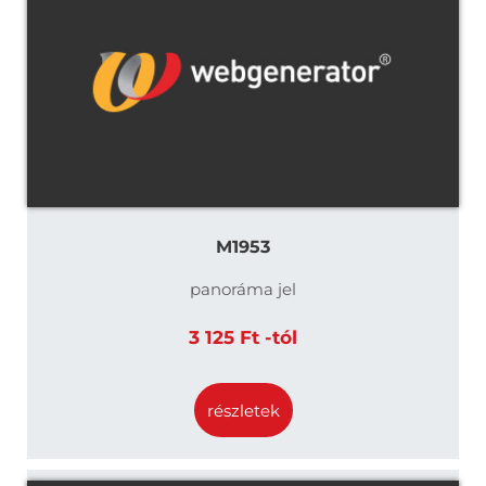
M1953
panoráma jel
3 125 Ft -tól
részletek