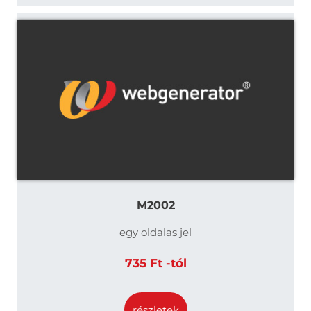
M2002
egy oldalas jel
735 Ft -tól
részletek