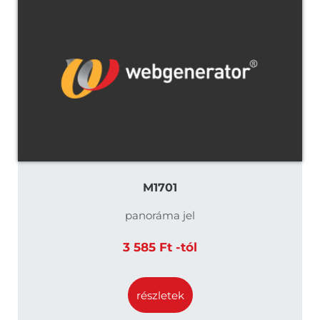
M1701
panoráma jel
3 585 Ft -tól
részletek