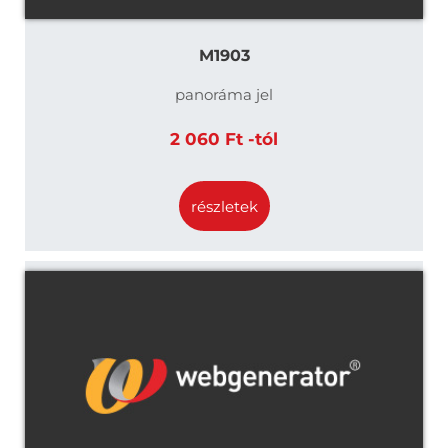
M1903
panoráma jel
2 060 Ft -tól
részletek