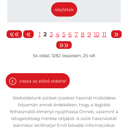
részletek
««
«
»
1
2
3
4
5
6
7
8
9
10
11
»»
54
oldal,
1282
összesen,
25-48
vissza az előző oldalra!
Weboldalunk sütiket (cookie) használ működése
folyamán annak érdekében, hogy a legjobb
felhasználói élményt nyújthassa Önnek, valamint a
látogatottság mérése céljából. A sütik használatát
Oldal információk
Adatkezelési tájékoztató
bármikor letilthatja! Erről bővebb információkat