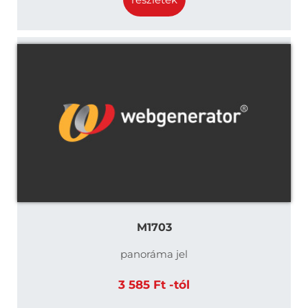
M1703
panoráma jel
3 585 Ft -tól