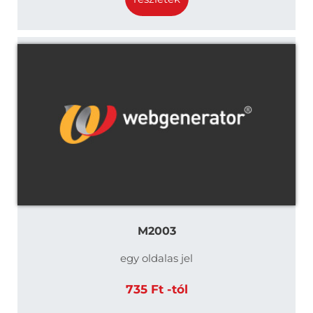
M2003
egy oldalas jel
735 Ft -tól