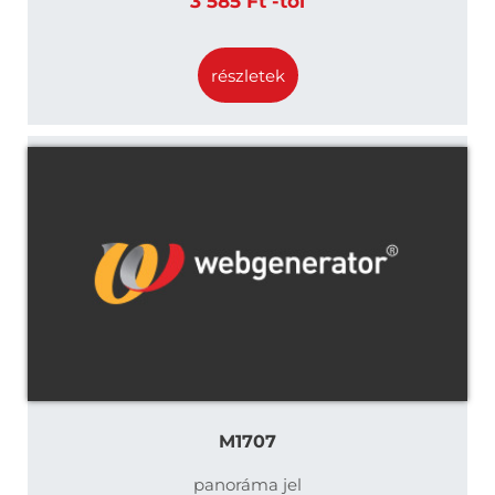
3 585 Ft -tól
részletek
M1707
panoráma jel