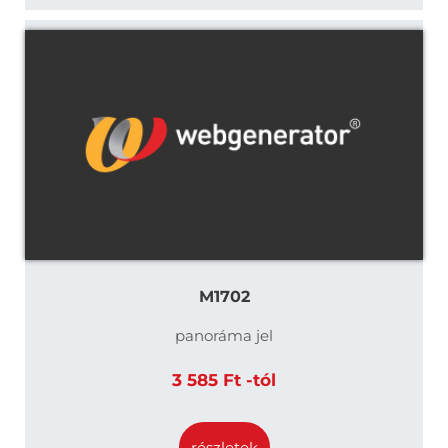
M1702
panoráma jel
3 585 Ft -tól
részletek