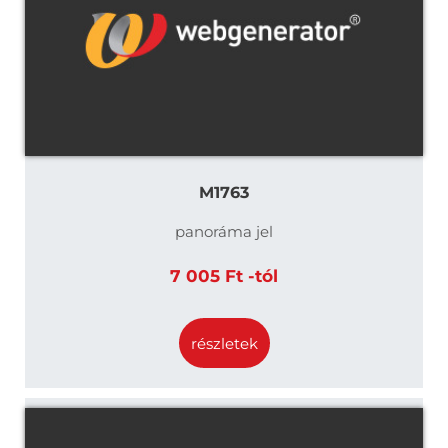
M1763
panoráma jel
7 005 Ft -tól
részletek