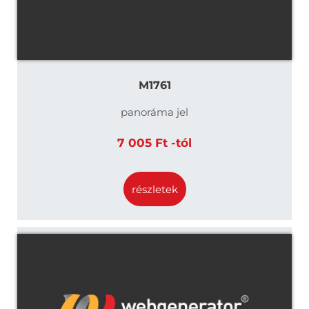
M1761
panoráma jel
7 005 Ft -tól
részletek