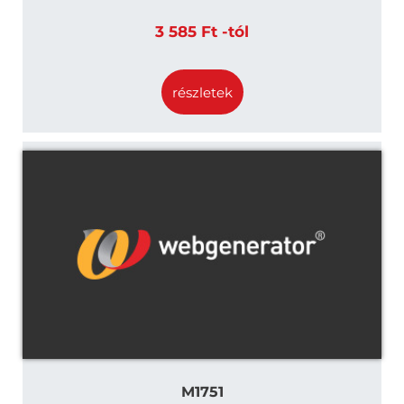
3 585 Ft -tól
részletek
M1751