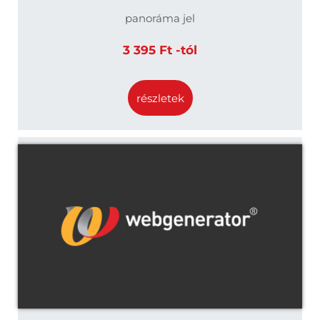
panoráma jel
3 395 Ft -tól
részletek