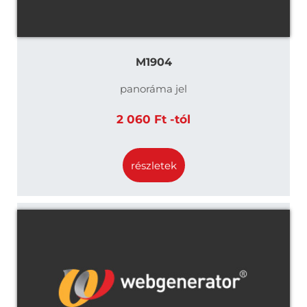
M1904
panoráma jel
2 060 Ft -tól
részletek