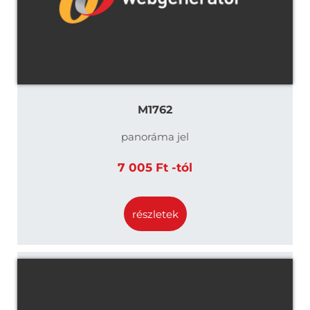
M1762
panoráma jel
7 005 Ft -tól
részletek