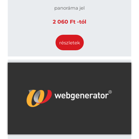
panoráma jel
2 060 Ft -tól
részletek