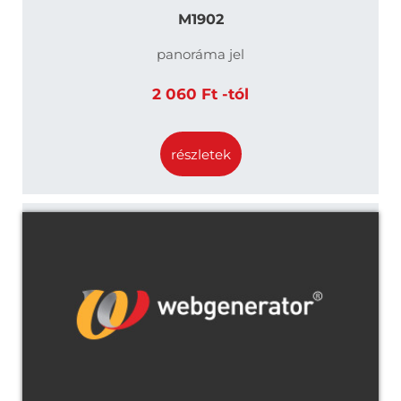
M1902
panoráma jel
2 060 Ft -tól
részletek