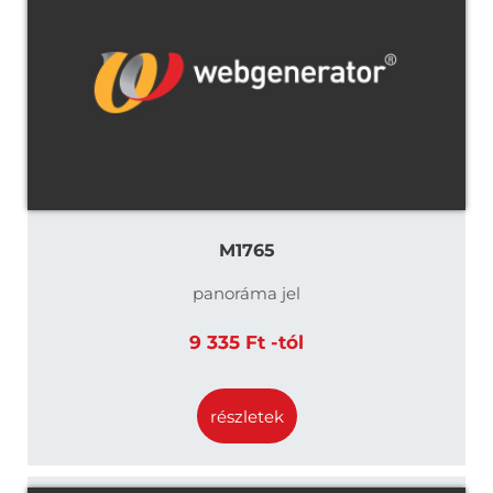
M1765
panoráma jel
9 335 Ft -tól
részletek