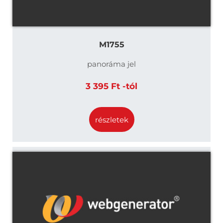
M1755
panoráma jel
3 395 Ft -tól
részletek