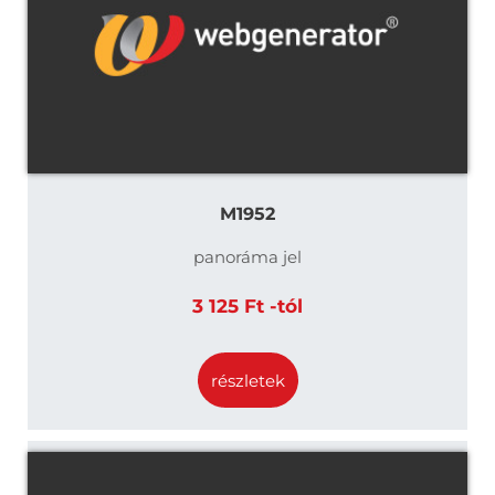
M1952
panoráma jel
3 125 Ft -tól
részletek