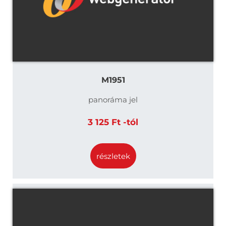
M1951
panoráma jel
3 125 Ft -tól
részletek