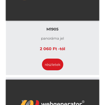
M1905
panoráma jel
2 060 Ft -tól
részletek