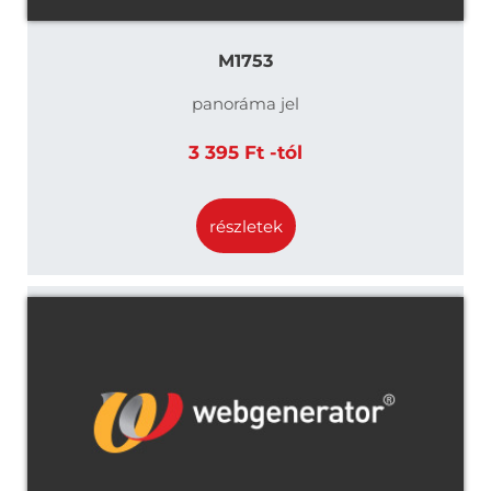
M1753
panoráma jel
3 395 Ft -tól
részletek