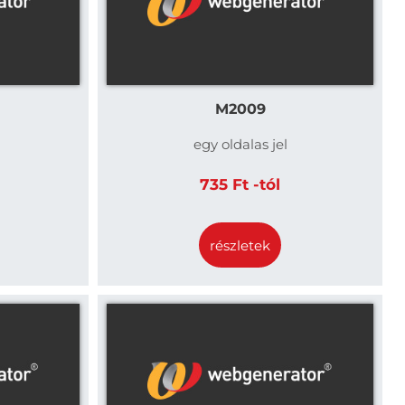
M2009
egy oldalas jel
735 Ft -tól
részletek