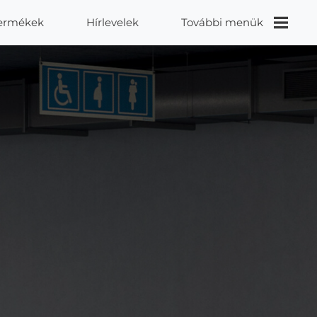
ermékek
Hírlevelek
További menük
Videók
Proidea
Kapcsolat