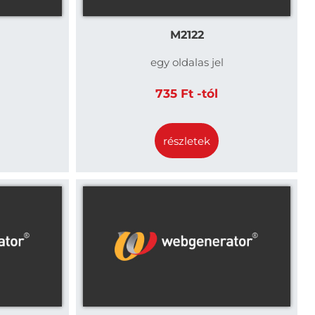
M2122
egy oldalas jel
735 Ft -tól
részletek