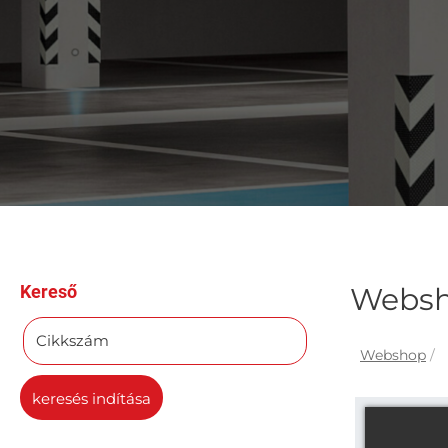
Kereső
Webs
Cikkszám
Webshop
/
keresés indítása