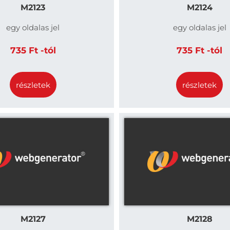
M2123
M2124
egy oldalas jel
egy oldalas jel
735 Ft -tól
735 Ft -tól
részletek
részletek
M2127
M2128