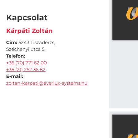
Kapcsolat
Kárpáti Zoltán
Cím:
5243 Tiszaderzs,
Széchenyi utca 5.
Telefon:
+36 (70) 771 62 00
+36 (21) 252 36 82
E-mail:
zoltan-karpati@everlux-systems.hu