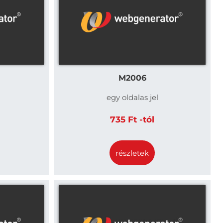
M2006
egy oldalas jel
735 Ft -tól
részletek