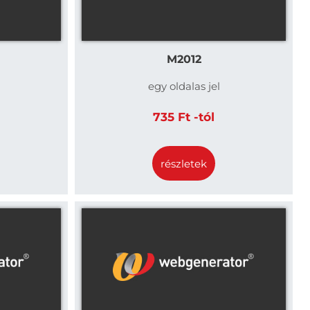
M2012
egy oldalas jel
735 Ft -tól
részletek