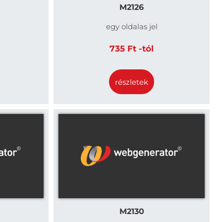
M2126
egy oldalas jel
735 Ft -tól
részletek
M2130