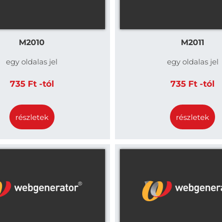
M2010
M2011
egy oldalas jel
egy oldalas jel
735 Ft -tól
735 Ft -tól
részletek
részletek