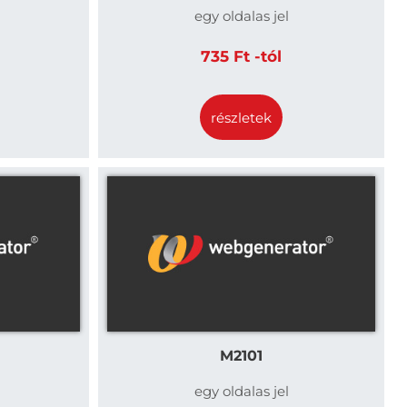
egy oldalas jel
735 Ft -tól
részletek
M2101
egy oldalas jel