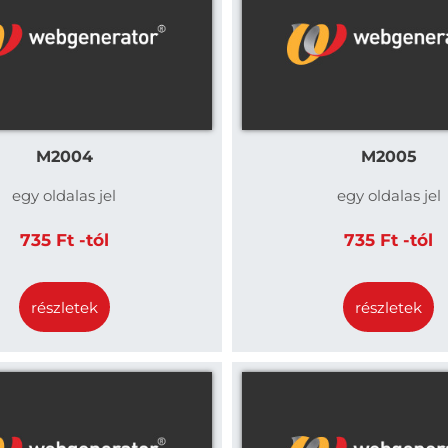
M2004
M2005
egy oldalas jel
egy oldalas jel
735 Ft -tól
735 Ft -tól
részletek
részletek