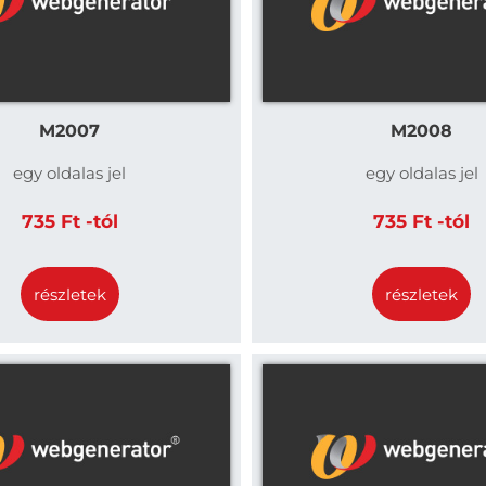
M2007
M2008
egy oldalas jel
egy oldalas jel
735 Ft -tól
735 Ft -tól
részletek
részletek