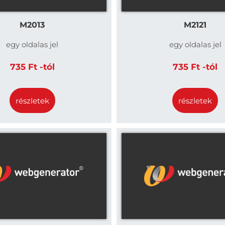
M2013
M2121
egy oldalas jel
egy oldalas jel
735 Ft -tól
735 Ft -tól
részletek
részletek