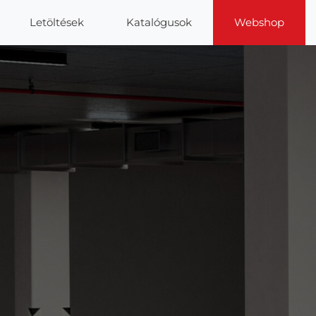
Letöltések
Katalógusok
Webshop