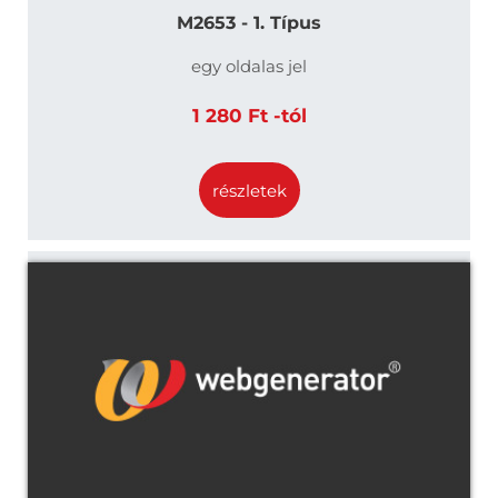
M2653 - 1. Típus
egy oldalas jel
1 280 Ft -tól
részletek