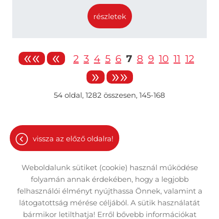
részletek
««
«
2
3
4
5
6
7
8
9
10
11
12
»
»»
54
oldal,
1282
összesen,
145-168
vissza az előző oldalra!
Weboldalunk sütiket (cookie) használ működése
folyamán annak érdekében, hogy a legjobb
felhasználói élményt nyújthassa Önnek, valamint a
látogatottság mérése céljából. A sütik használatát
Oldal információk
Adatkezelési tájékoztató
bármikor letilthatja! Erről bővebb információkat