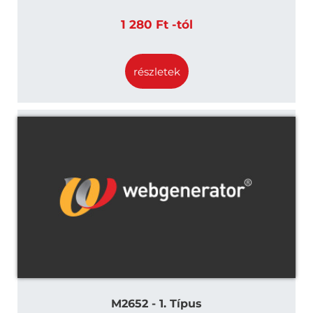
1 280 Ft -tól
részletek
M2652 - 1. Típus