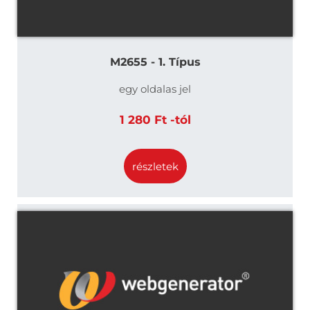
M2655 - 1. Típus
egy oldalas jel
1 280 Ft -tól
részletek