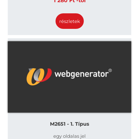
1 280 Ft -tól
részletek
M2651 - 1. Típus
egy oldalas jel