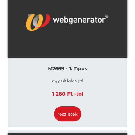
M2659 - 1. Típus
egy oldalas jel
1 280 Ft -tól
részletek