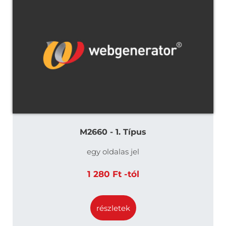
M2660 - 1. Típus
egy oldalas jel
1 280 Ft -tól
részletek