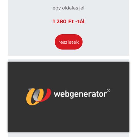
egy oldalas jel
1 280 Ft -tól
részletek