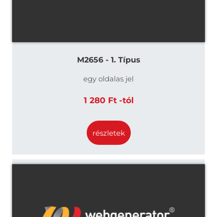
M2656 - 1. Típus
egy oldalas jel
1 280 Ft -tól
részletek