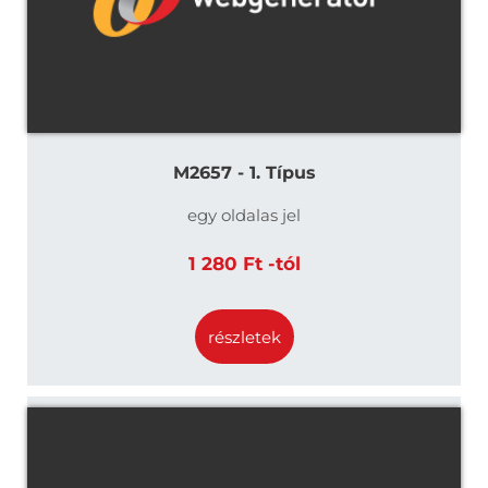
M2657 - 1. Típus
egy oldalas jel
1 280 Ft -tól
részletek