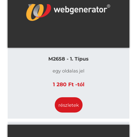
M2658 - 1. Típus
egy oldalas jel
1 280 Ft -tól
részletek