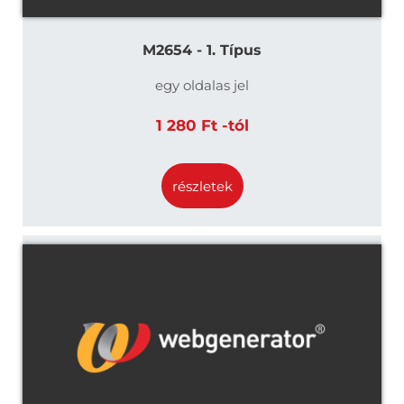
M2654 - 1. Típus
egy oldalas jel
1 280 Ft -tól
részletek