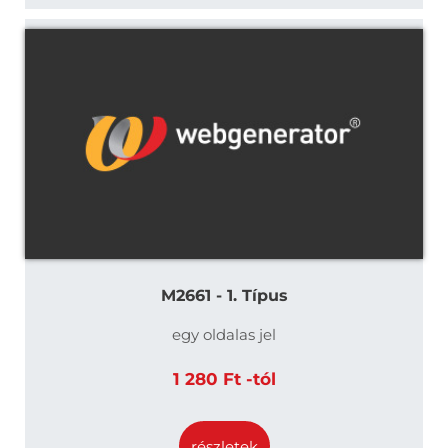
M2661 - 1. Típus
egy oldalas jel
1 280 Ft -tól
részletek