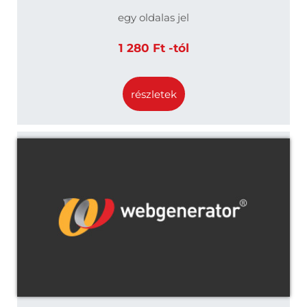
egy oldalas jel
1 280 Ft -tól
részletek