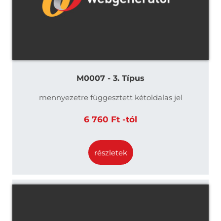
M0007 - 3. Típus
mennyezetre függesztett kétoldalas jel
6 760 Ft -tól
részletek