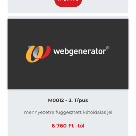
M0012 - 3. Típus
mennyezetre függesztett kétoldalas jel
6 760 Ft -tól