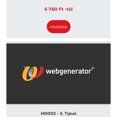
6 760 Ft -tól
részletek
M0002 - 3. Típus