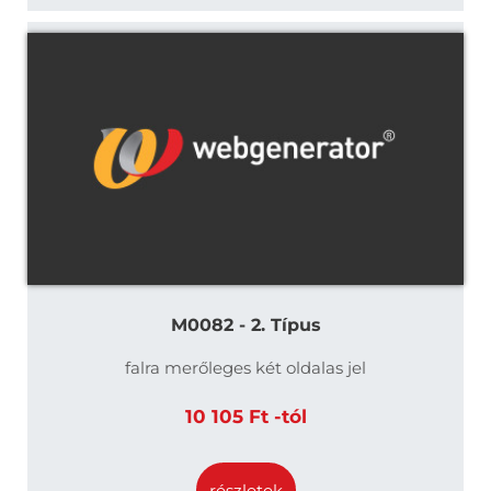
M0082 - 2. Típus
falra merőleges két oldalas jel
10 105 Ft -tól
részletek