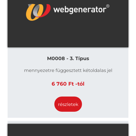
M0008 - 3. Típus
mennyezetre függesztett kétoldalas jel
6 760 Ft -tól
részletek