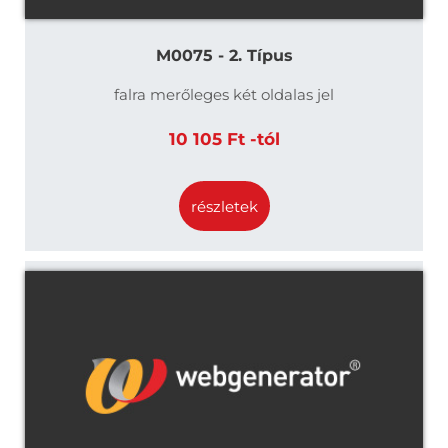
M0075 - 2. Típus
falra merőleges két oldalas jel
10 105 Ft -tól
részletek