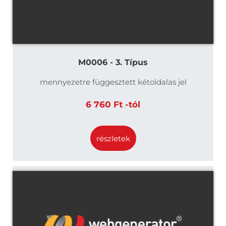
M0006 - 3. Típus
mennyezetre függesztett kétoldalas jel
6 760 Ft -tól
részletek