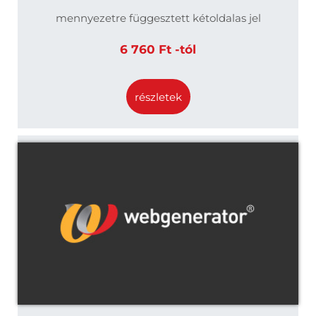
mennyezetre függesztett kétoldalas jel
6 760 Ft -tól
részletek