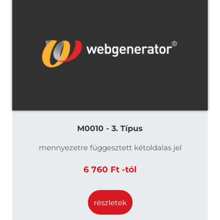
M0010 - 3. Típus
mennyezetre függesztett kétoldalas jel
6 760 Ft -tól
részletek