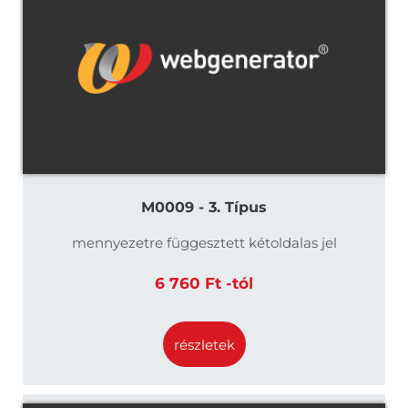
M0009 - 3. Típus
mennyezetre függesztett kétoldalas jel
6 760 Ft -tól
részletek