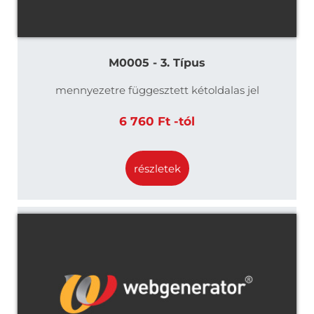
M0005 - 3. Típus
mennyezetre függesztett kétoldalas jel
6 760 Ft -tól
részletek