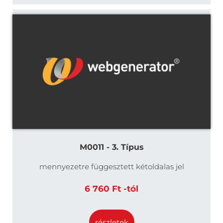
M0011 - 3. Típus
mennyezetre függesztett kétoldalas jel
6 760 Ft -tól
részletek