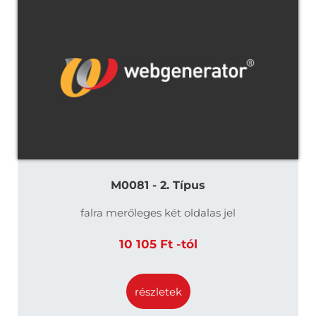
M0081 - 2. Típus
falra merőleges két oldalas jel
10 105 Ft -tól
részletek