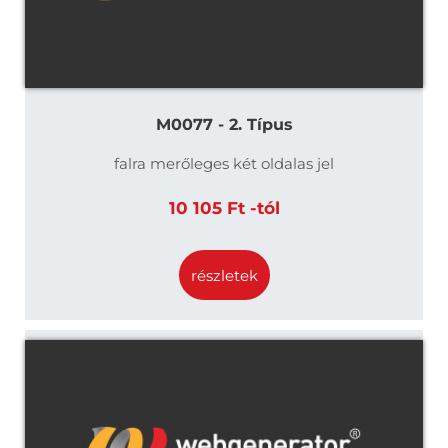
M0077 - 2. Típus
falra merőleges két oldalas jel
10 105 Ft -tól
részletek