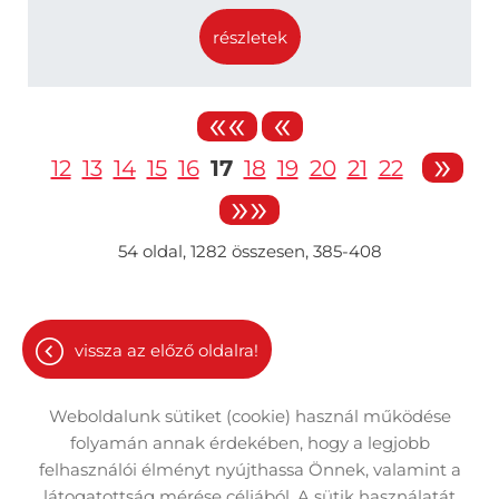
részletek
««
«
»
12
13
14
15
16
17
18
19
20
21
22
»»
54
oldal,
1282
összesen,
385-408
vissza az előző oldalra!
Weboldalunk sütiket (cookie) használ működése
folyamán annak érdekében, hogy a legjobb
felhasználói élményt nyújthassa Önnek, valamint a
látogatottság mérése céljából. A sütik használatát