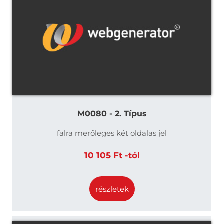
M0080 - 2. Típus
falra merőleges két oldalas jel
10 105 Ft -tól
részletek