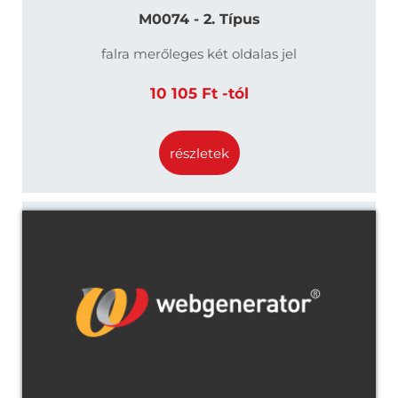
M0074 - 2. Típus
falra merőleges két oldalas jel
10 105 Ft -tól
részletek