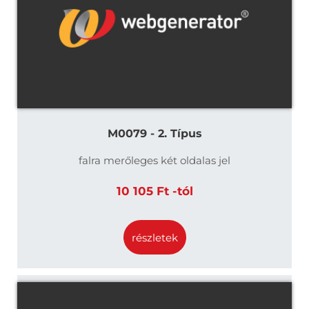
M0079 - 2. Típus
falra merőleges két oldalas jel
10 105 Ft -tól
részletek