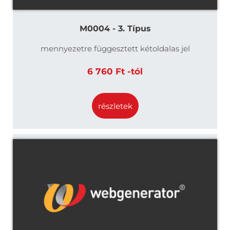
M0004 - 3. Típus
mennyezetre függesztett kétoldalas jel
6 760 Ft -tól
részletek