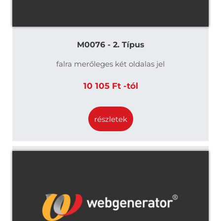
M0076 - 2. Típus
falra merőleges két oldalas jel
10 105 Ft -tól
részletek