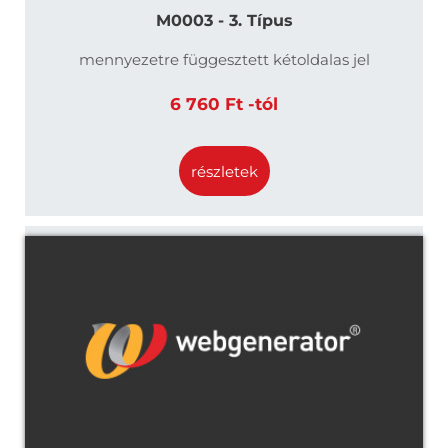
M0003 - 3. Típus
mennyezetre függesztett kétoldalas jel
6 760 Ft -tól
részletek