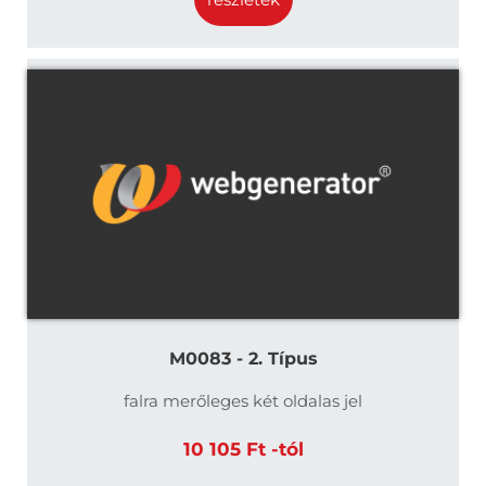
M0083 - 2. Típus
falra merőleges két oldalas jel
10 105 Ft -tól