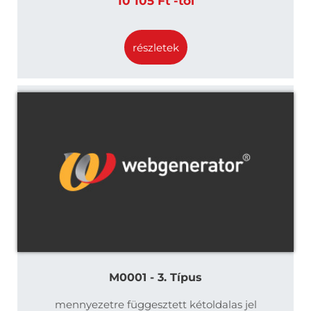
10 105 Ft -tól
részletek
M0001 - 3. Típus
mennyezetre függesztett kétoldalas jel