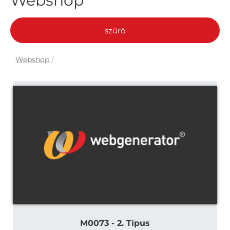
Webshop
szűrő
Webshop
/
M0073 - 2. Típus