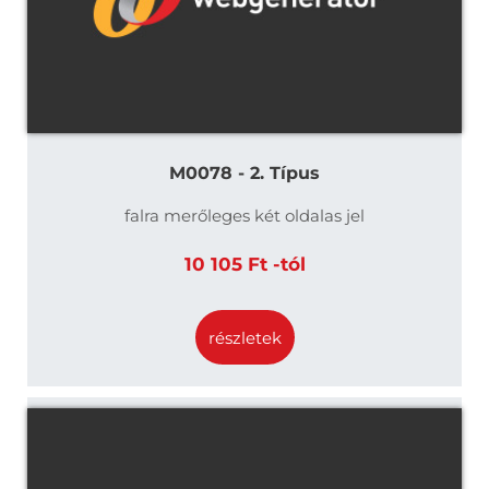
M0078 - 2. Típus
falra merőleges két oldalas jel
10 105 Ft -tól
részletek