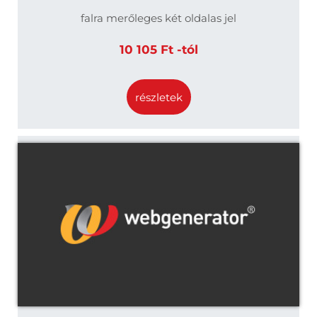
falra merőleges két oldalas jel
10 105 Ft -tól
részletek