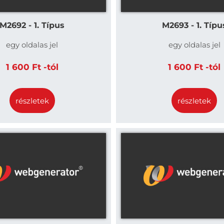
M2692 - 1. Típus
M2693 - 1. Típu
egy oldalas jel
egy oldalas jel
1 600 Ft -tól
1 600 Ft -tól
részletek
részletek