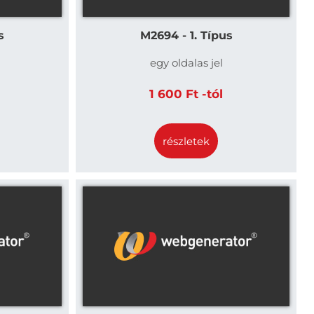
s
M2694 - 1. Típus
egy oldalas jel
1 600 Ft -tól
részletek