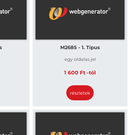
s
M2685 - 1. Típus
egy oldalas jel
1 600 Ft -tól
részletek