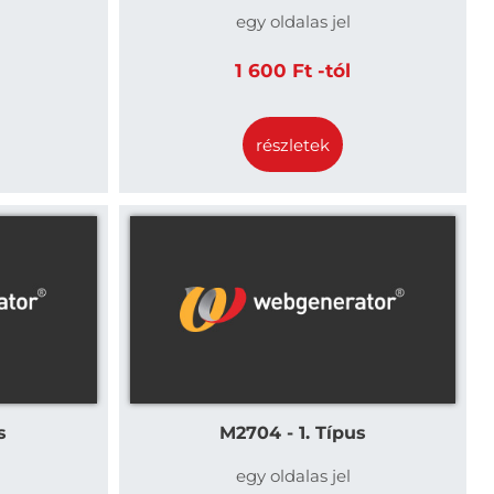
egy oldalas jel
1 600 Ft -tól
részletek
s
M2704 - 1. Típus
egy oldalas jel