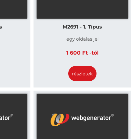
s
M2691 - 1. Típus
egy oldalas jel
1 600 Ft -tól
részletek