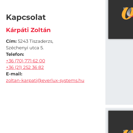
Kapcsolat
Kárpáti Zoltán
Cím:
5243 Tiszaderzs,
Széchenyi utca 5.
Telefon:
+36 (70) 771 62 00
+36 (21) 252 36 82
E-mail:
zoltan-karpati@everlux-systems.hu