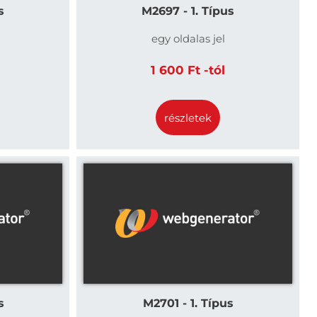
s
M2697 - 1. Típus
egy oldalas jel
1 600 Ft -tól
részletek
s
M2701 - 1. Típus