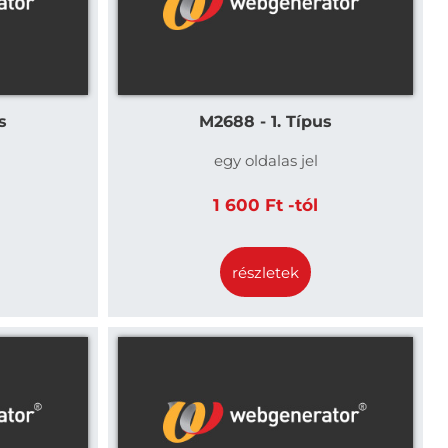
s
M2688 - 1. Típus
egy oldalas jel
1 600 Ft -tól
részletek