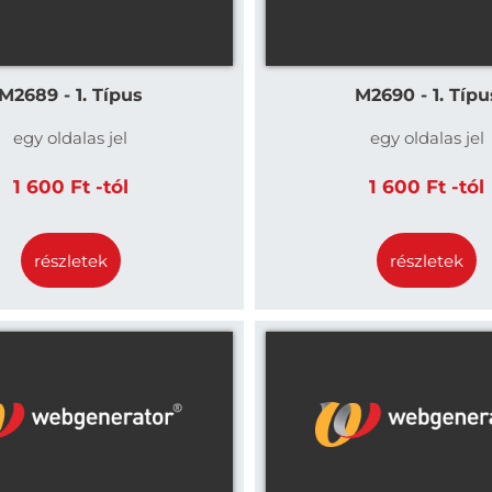
M2689 - 1. Típus
M2690 - 1. Típu
egy oldalas jel
egy oldalas jel
1 600 Ft -tól
1 600 Ft -tól
részletek
részletek